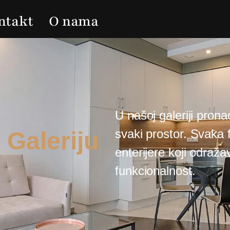
ntakt
O nama
U našoj galeriji prona
svaki prostor. Svaka f
 Galeriju
enterijere koji odraž
funkcionalnost.