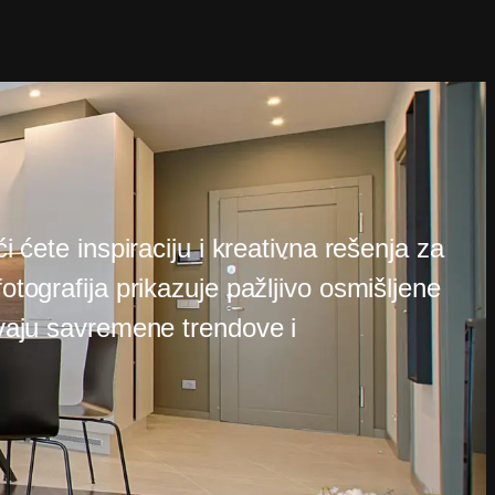
ći ćete inspiraciju i kreativna rešenja za
otografija prikazuje pažljivo osmišljene
avaju savremene trendove i